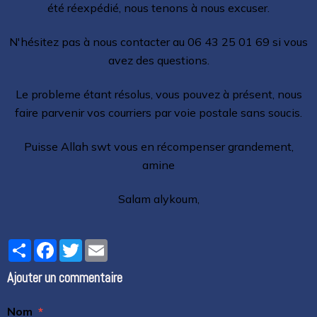
été réexpédié, nous tenons à nous excuser.
N'hésitez pas à nous contacter au 06 43 25 01 69 si vous
avez des questions.
Le probleme étant résolus, vous pouvez à présent, nous
faire parvenir vos courriers par voie postale sans soucis.
Puisse Allah swt vous en récompenser grandement,
amine
Salam alykoum,
Partager
Facebook
Twitter
Email
Ajouter un commentaire
Nom