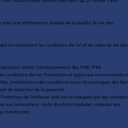
i 1992 Accord cadre numéro 389 MAT du 25 février 1993
 pour une amélioration durable de la qualité de vie des
li en améliorant les conditions de vie et du cadre de vie des
, Education, Santé, Développement des PME /PMI
des conditions de vie; Prévention et appui aux communautés 
relles, Amélioration des conditions socio-économiques des fe
ojet de réduction de la pauvreté
 Protection de l’enfance, aide social marquée par des opérati
iture aux nécessiteux, visite d’enfants malades, cadeaux aux
aux handicapés.