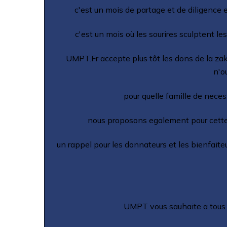
c'est un mois de partage et de diligence e
c'est un mois où les sourires sculptent le
UMPT.Fr accepte plus tôt les dons de la zak
n'o
pour quelle famille de neces
nous proposons egalement pour cette o
un rappel pour les donnateurs et les bienfaiteu
UMPT vous sauhaite a tous