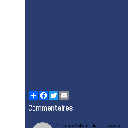
Partager
Facebook
Twitter
Email
Commentaires
1. Traore Sékou Tidiani
Le 13/03/2011