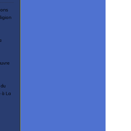
tons
ligion
a
auvre
 du
e à La