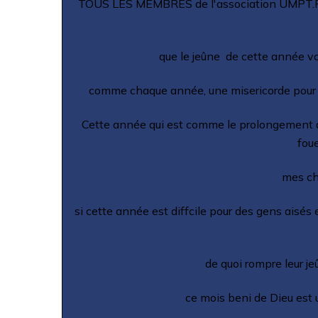
TOUS LES MEMBRES de l'association UMPT.Fr, 
que le jeûne de cette année vou
comme chaque année, une misericorde pour to
Cette année qui est comme le prolongement de
foue
mes che
si cette année est diffcile pour des gens aisés 
de quoi rompre leur je
ce mois beni de Dieu est 