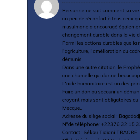
Personne ne sait comment sa vie s
un peu de réconfort à tous ceux qui
musulmane a encouragé également
changement durable dans la vie d
Parmi les actions durables que la re
l'agriculture, l'amélioration du cad
démunis
Dans une autre citation, le Prophè
une chamelle qui donne beaucoup de
L'aide humanitaire est un des pri
Faire un don ou secourir un démuni
croyant mais sont obligatoires au 
Mecque..
Adresse du siège social : Bagada
N°de téléphone: +22376 32 15 3
Contact : Sékou Tidiani TRAORE