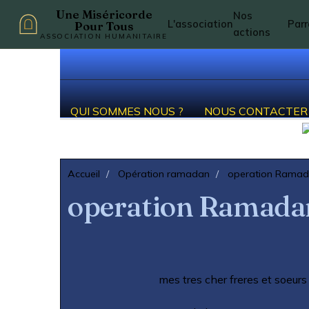
Une Miséricorde
Nos
L'association
Par
Pour Tous
actions
ASSOCIATION HUMANITAIRE
QUI SOMMES NOUS ?
NOUS CONTACTER
Accueil
Opération ramadan
operation Rama
operation Ramada
mes tres cher freres et soeur