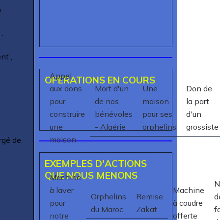
 .
 .
nt ,
Appel
OPERATIONS EN COURS
aux dons
Mort d'un
Une
Don de
pour
de nos
maison
la part
construire
bénévoles
pour ses
d'un
une
- Algérie
orphelins
grossiste
maison
argé de
EXEMPLES D'ACTIONS
QUE NOUS MENONS
Machine
N
à laver
Machine
Orphelins
Remise
d
pour
à coudre
du Maroc
Zakat
f
notre
offerte