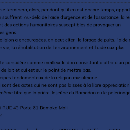
e terminera, alors, pendant qu'il en est encore temps, appor
 souffrent. Au-delà de l’aide d’urgence et de l’assistance, la re
 des actions humanitaires susceptibles de provoquer un
es gens.
ligion a encouragées, on peut citer : le forage de puits, l'aide 
re vie, la réhabilitation de l'environnement et l'aide aux plus
te considère comme meilleur le don consistant à offrir à un p
 lait et qui est sur le point de mettre bas.
ncipes fondamentaux de la religion musulmane.
 sont des actes qui ne sont pas laissés à la libre appréciation
même titre que la prière, le jeûne du Ramadan ou le pèlerinag
dji RUE 43 Porte 61 Bamako Mali
2