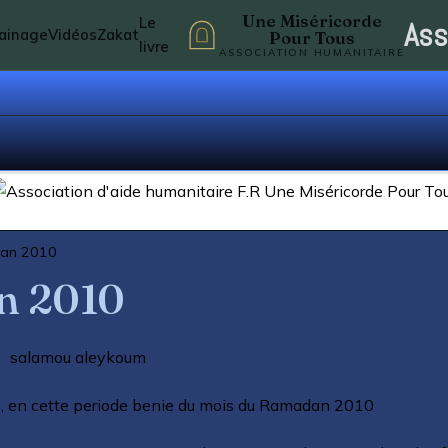
Une Miséricorde
Le
Ass
rainage
Vidéos
Zakat
Pour Tous
livre
ASSOCIATION HUMANITAIRE
dan 2010
n 2010
salamou aleykoum
s , en cette periode benie du mois du Ramadan 2010