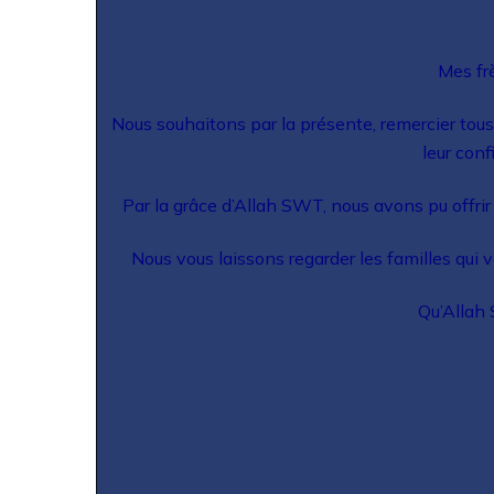
Mes fr
Nous souhaitons par la présente, remercier tou
leur conf
Par la grâce d’Allah SWT, nous avons pu offrir
Nous vous laissons regarder les familles qui
Qu’Allah