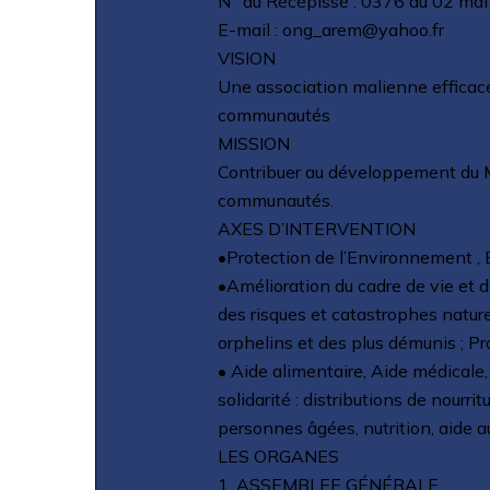
N° du Récépissé : 0376 du 02 ma
E-mail : ong_arem@yahoo.fr
VISION
Une association malienne efficace
communautés
MISSION
Contribuer au développement du Ma
communautés.
AXES D’INTERVENTION
•Protection de l’Environnement 
•Amélioration du cadre de vie et 
des risques et catastrophes natu
orphelins et des plus démunis ; Pr
• Aide alimentaire, Aide médicale,
solidarité : distributions de nourr
personnes âgées, nutrition, aide 
LES ORGANES
1. ASSEMBLEE GÉNÉRALE