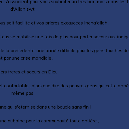
s'associent pour vous souhaiter un tres bon mois dans les f
d'Allah swt
s soit facilité et vos prieres excaucées incha'allah .
us se mobilise une fois de plus pour porter secour aux indig
 la precedente, une année difficile pour les gens touchés de
t par une crise mondiale .
rs freres et soeurs en Dieu ,
et confortable , alors que dire des pauvres gens qui cette ann
même pas
ûne qui s'eternise dans une boucle sans fin !
une aubaine pour la communauté toute entiére ,