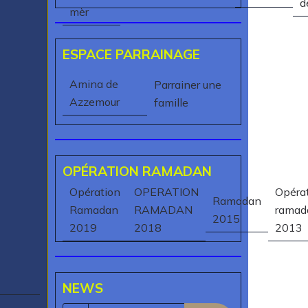
d
mèr
ESPACE PARRAINAGE
Amina de
Parrainer une
Azzemour
famille
OPÉRATION RAMADAN
Opération
OPERATION
Opéra
Ramadan
Ramadan
RAMADAN
ramad
2015
2019
2018
2013
NEWS