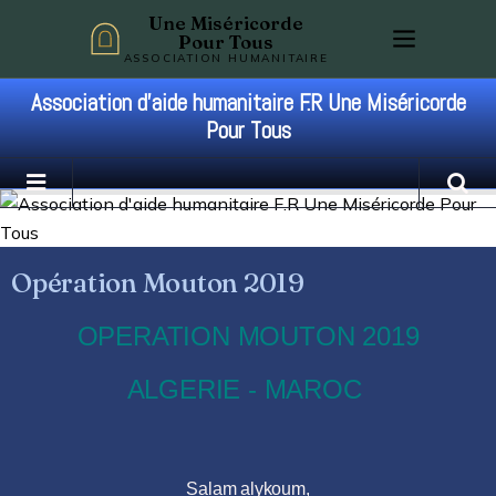
Une Miséricorde
Pour Tous
ASSOCIATION HUMANITAIRE
Association d'aide humanitaire F.R Une Miséricorde
Pour Tous
Opération Mouton 2019
OPERATION MOUTON 2019
ALGERIE - MAROC
Salam alykoum,