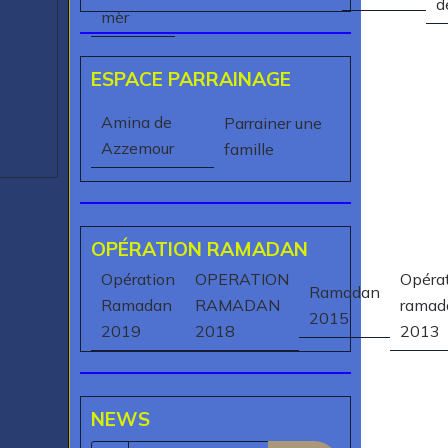
d
mèr
ESPACE PARRAINAGE
Amina de
Parrainer une
Azzemour
famille
OPÉRATION RAMADAN
Opération
OPERATION
Opéra
Ramadan
Ramadan
RAMADAN
ramad
2015
2019
2018
2013
NEWS