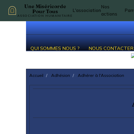
Une Miséricorde
Nos
L'association
Par
Pour Tous
actions
ASSOCIATION HUMANITAIRE
QUI SOMMES NOUS ?
NOUS CONTACTER
Accueil
Adhésion
Adhérer à l'Association