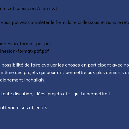
ères et soeurs en Allah swt,
 vous pouvez compléter le formulaire ci dessous et nous le ret
:
dhesion-format-pdf.pdf
 possibilité de faire évoluer les choses en participant avec n
s même des projets qui pourront permettre aux plus démunis de
dignement inchallah.
oute discution, idées, projets etc... qui lui permettrait
'atteindre ses objectifs.