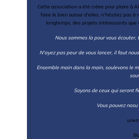
Cette association a été créee pour plaire à Al
faire le bien autour d'elles, n'hésitez pas à
longtemps, des projets intéressants que 
Nous sommes la pour vous écouter, ta
N'ayez pas peur de vous lancer, il faut nous 
Ensemble main dans la main, soulevons le mal
souv
Soyons de ceux qui seront fie
Vous pouvez nosu e
unem
Ba