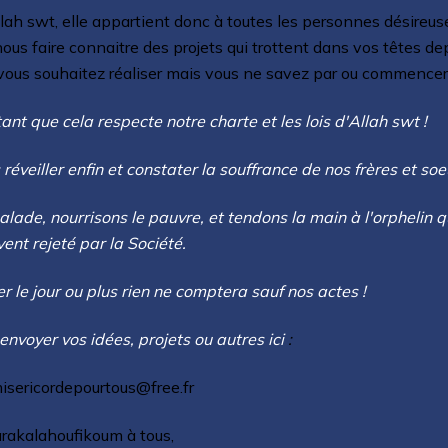
lah swt, elle
appartient donc à toutes les personnes désireus
 nous faire connaitre des projets qui trottent dans vos têtes de
vous souhaitez réaliser mais vous ne savez par ou commencer 
nt que cela respecte notre charte et les lois d'Allah swt !
réveiller enfin et constater la souffrance de nos frères et soe
ade, nourrisons le pauvre, et tendons la main à l'orphelin q
ent rejeté par la Société.
r le jour ou plus rien ne comptera sauf nos actes !
nvoyer vos idées, projets ou autres ici
:
isericordepourtous@free.fr
rakalahoufikoum à tous,