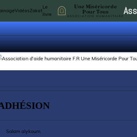
Une Miséricorde
Le
Ass
rainage
Vidéos
Zakat
Pour Tous
livre
ASSOCIATION HUMANITAIRE
ADHÉSION
Salam alykoum,