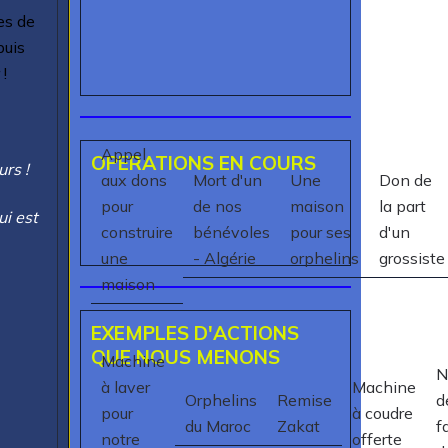
es de
puis
!
Appel
OPERATIONS EN COURS
urs !
aux dons
Mort d'un
Une
Don de
pour
de nos
maison
la part
ui est
construire
bénévoles
pour ses
d'un
une
- Algérie
orphelins
grossiste
maison
EXEMPLES D'ACTIONS
QUE NOUS MENONS
Machine
N
à laver
Machine
Orphelins
Remise
d
pour
à coudre
du Maroc
Zakat
f
notre
offerte