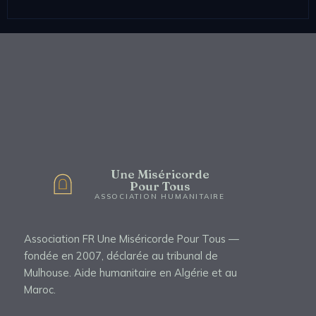
Une Miséricorde
Pour Tous
ASSOCIATION HUMANITAIRE
Association FR Une Miséricorde Pour Tous —
fondée en 2007, déclarée au tribunal de
Mulhouse. Aide humanitaire en Algérie et au
Maroc.