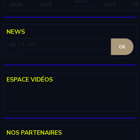
2015
2019
2018
2013
20
NEWS
OK
ESPACE VIDÉOS
NOS PARTENAIRES