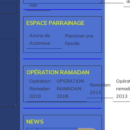
d
mèr
ESPACE PARRAINAGE
Amina de
Parrainer une
Azzemour
famille
OPÉRATION RAMADAN
Opération
OPERATION
Opéra
Ramadan
Ramadan
RAMADAN
ramad
2015
2019
2018
2013
NEWS