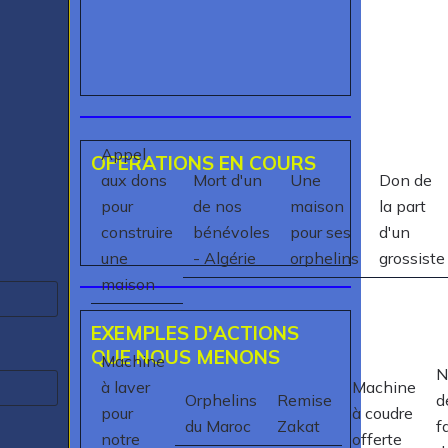
Appel
OPERATIONS EN COURS
aux dons
Mort d'un
Une
Don de
pour
de nos
maison
la part
construire
bénévoles
pour ses
d'un
une
- Algérie
orphelins
grossiste
maison
EXEMPLES D'ACTIONS
QUE NOUS MENONS
Machine
N
à laver
Machine
Orphelins
Remise
d
pour
à coudre
du Maroc
Zakat
f
notre
offerte