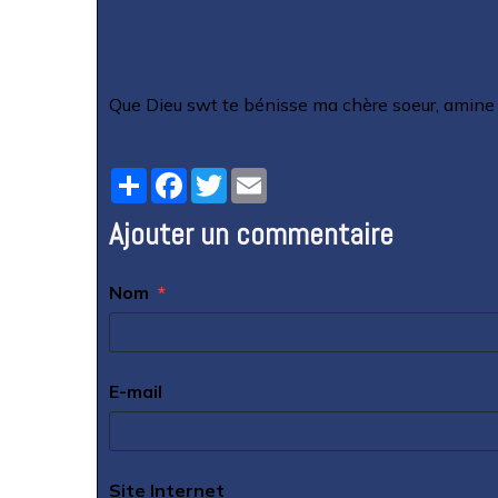
Que Dieu swt te bénisse ma chère soeur, amine
Partager
Facebook
Twitter
Email
Ajouter un commentaire
Nom
E-mail
Site Internet