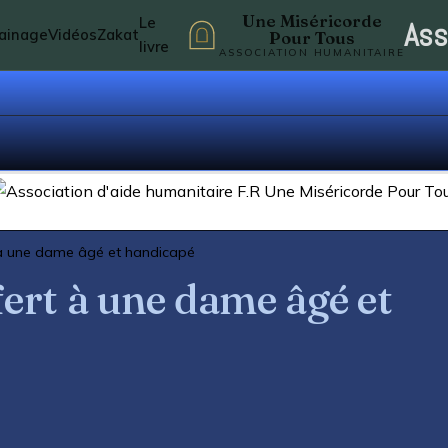
Une Miséricorde
Le
Ass
rainage
Vidéos
Zakat
Pour Tous
livre
ASSOCIATION HUMANITAIRE
 à une dame âgé et handicapé
fert à une dame âgé et