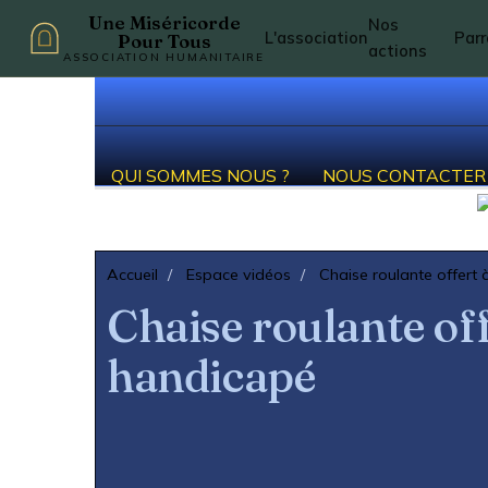
Une Miséricorde
Nos
L'association
Par
Pour Tous
actions
ASSOCIATION HUMANITAIRE
QUI SOMMES NOUS ?
NOUS CONTACTER
Accueil
Espace vidéos
Chaise roulante offert
Chaise roulante of
handicapé