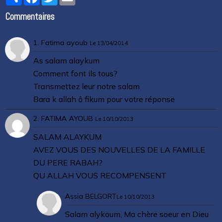
Commentaires
1. Fatima ayoub
Le 13/04/2014
As salam alaykum
Comment font ils tous?
Transmettez leur notre salam
Bara k allah ô fikum pour votre réponse
2. FATIMA AYOUB
Le 10/10/2013
SALAM ALAYKUM
AVEZ VOUS DES NOUVELLES DE LA FAMILLE
DU PERE RABAH?
QU ALLAH VOUS RECOMPENSENT
Assia BELGORT
Le 10/10/2013
Salam alykoum, Ma chère soeur en Dieu