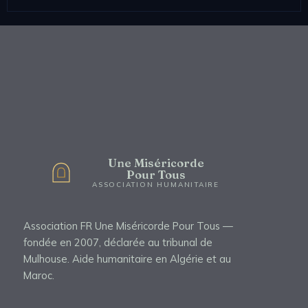
Une Miséricorde
Pour Tous
ASSOCIATION HUMANITAIRE
Association FR Une Miséricorde Pour Tous —
fondée en 2007, déclarée au tribunal de
Mulhouse. Aide humanitaire en Algérie et au
Maroc.