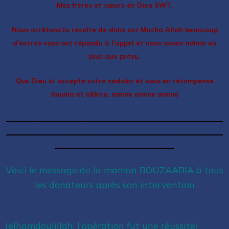
Mes frères et sœurs en Dieu SWT,
Nous arrêtons la récolte de dons car Macha Allah beaucoup
d’entres vous ont répondu à l’appel et nous avons même eu
plus que prévu.
Que Dieu st accepte votre sadaka et vous en récompense
dounia et akhira, amine amine amine
_____________________________________________________
_____________________________________________________
_____________________________
Voici le message de la maman BOUZAABIA à tous
les donateurs après son intervention
(elhamdoulillah, l'opération fut une réussite)